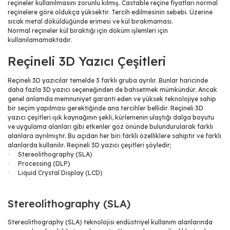
reçineler kullanılmasını zorunlu kılmış. Castable reçine fiyatları normal
reçinelere göre oldukça yüksektir. Tercih edilmesinin sebebi. Üzerine
sıcak metal döküldüğünde erimesi ve kül bırakmaması.
Normal reçineler kül bıraktığı için döküm işlemleri için
kullanılamamaktadır.
Reçineli 3D Yazıcı Çeşitleri
Reçineli 3D yazıcılar temelde 3 farklı gruba ayrılır. Bunlar haricinde
daha fazla 3D yazıcı seçeneğinden de bahsetmek mümkündür. Ancak
genel anlamda memnuniyet garanti eden ve yüksek teknolojiye sahip
bir seçim yapılması gerektiğinde ana tercihler bellidir. Reçineli 3D
yazıcı çeşitleri ışık kaynağının şekli, kürlemenin ulaştığı dalga boyutu
ve uygulama alanları gibi etkenler göz önünde bulundurularak farklı
alanlara ayrılmıştır. Bu açıdan her biri farklı özelliklere sahiptir ve farklı
alanlarda kullanılır. Reçineli 3D yazıcı çeşitleri şöyledir;
Stereolithography (SLA)
·
Processing (DLP)
·
Liquid Crystal Display (LCD)
·
Stereolithography (SLA)
Stereolithography (SLA) teknolojisi endüstriyel kullanım alanlarında