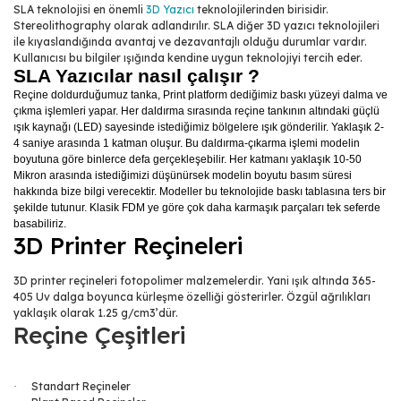
SLA teknolojisi en önemli
3D Yazıcı
teknolojilerinden birisidir.
Stereolithography olarak adlandırılır. SLA diğer 3D yazıcı teknolojileri
ile kıyaslandığında avantaj ve dezavantajlı olduğu durumlar vardır.
Kullanıcısı bu bilgiler ışığında kendine uygun teknolojiyi tercih eder.
SLA Yazıcılar nasıl çalışır ?
Reçine doldurduğumuz tanka, Print platform dediğimiz baskı yüzeyi dalma ve
çıkma işlemleri yapar. Her daldırma sırasında reçine tankının altındaki güçlü
ışık kaynağı (LED) sayesinde istediğimiz bölgelere ışık gönderilir. Yaklaşık 2-
4 saniye arasında 1 katman oluşur. Bu daldırma-çıkarma işlemi modelin
boyutuna göre binlerce defa gerçekleşebilir. Her katmanı yaklaşık 10-50
Mikron arasında istediğimizi düşünürsek modelin boyutu basım süresi
hakkında bize bilgi verecektir. Modeller bu teknolojide baskı tablasına ters bir
şekilde tutunur. Klasik FDM ye göre çok daha karmaşık parçaları tek seferde
basabiliriz.
3D Printer Reçineleri
3D printer reçineleri fotopolimer malzemelerdir. Yani ışık altında 365-
405 Uv dalga boyunca kürleşme özelliği gösterirler. Özgül ağrılıkları
yaklaşık olarak 1.25 g/cm3’dür.
Reçine Çeşitleri
Standart Reçineler
·