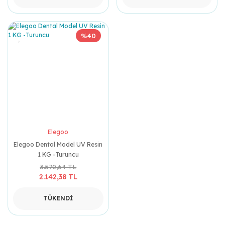
%40
Elegoo
Elegoo Dental Model UV Resin
1 KG -Turuncu
3.570,64 TL
2.142,38 TL
TÜKENDİ