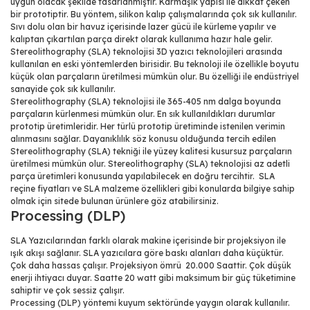
uygun olacak şekilde tasarlanmıştır. Karmaşık yapısı ile dikkat çeken
bir prototiptir. Bu yöntem, silikon kalıp çalışmalarında çok sık kullanılır.
Sıvı dolu olan bir havuz içerisinde lazer gücü ile kürleme yapılır ve
kalıptan çıkartılan parça direkt olarak kullanıma hazır hale gelir.
Stereolithography (SLA) teknolojisi 3D yazıcı teknolojileri arasında
kullanılan en eski yöntemlerden birisidir. Bu teknoloji ile özellikle boyutu
küçük olan parçaların üretilmesi mümkün olur. Bu özelliği ile endüstriyel
sanayide çok sık kullanılır.
Stereolithography (SLA) teknolojisi ile 365-405 nm dalga boyunda
parçaların kürlenmesi mümkün olur. En sık kullanıldıkları durumlar
prototip üretimleridir. Her türlü prototip üretiminde istenilen verimin
alınmasını sağlar. Dayanıklılık söz konusu olduğunda tercih edilen
Stereolithography (SLA) tekniği ile yüzey kalitesi kusursuz parçaların
üretilmesi mümkün olur. Stereolithography (SLA) teknolojisi az adetli
parça üretimleri konusunda yapılabilecek en doğru tercihtir.
SLA
reçine fiyatları ve SLA malzeme özellikleri gibi konularda bilgiye sahip
olmak için sitede bulunan ürünlere göz atabilirsiniz.
Processing (DLP)
SLA Yazıcılarından farklı olarak makine içerisinde bir projeksiyon ile
ışık akışı sağlanır. SLA yazıcılara göre baskı alanları daha küçüktür.
Çok daha hassas çalışır. Projeksiyon ömrü
20.000 Saattir. Çok düşük
enerji ihtiyacı duyar. Saatte 20 watt gibi maksimum bir güç tüketimine
sahiptir ve çok sessiz çalışır.
Processing (DLP) yöntemi kuyum sektöründe yaygın olarak kullanılır.