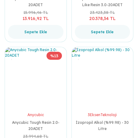
20ADET
Like Resin 3.0-20ADET
15.996,46 TL
23.423,38 TL
13.916,92 TL
20.378,34 TL
Sepete Ekle
Sepete Ekle
%13
Anycubic
3EksenTeknoloji
Anycubic Tough Resin 2.0-
İzopropil Alkol (%99.98) - 30
20ADET
Litre
23.994,68 TL