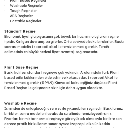
Plant Based Reçineler
·
Washable Reçineler
·
Tough Reçineler
·
ABS Reçineler
·
Castable Reçineler
·
Standart Reçine
Ekonomik fiyatıyla piyasanın çok büyük bir hacmini oluşturan reçine
tipidir. Kırılgan davranış sergilerler. Orta seviyede koku bırakırlar. Baskı
sonrası modelin İzopropil alkol ile temizlenmesi gerekir. Tercih
edilmesinin en büyük nedeni fiyat avantajı sağlamasıdır.
Plant Base Reçine
Baskı kalitesi standart reçineye çok yakındır. Aralarındaki fark Plant
based bitki köklerinden elde edilir ve kokusuzdur. İzopropil Alkol ile
temizlenmesi gerekir (%99.9) Kimyasal koku eşiğiniz düşükse Plant
Based Reçine ile çalışmanız sizin için daha uygun olacaktır.
Washable Reçine
İsminden de anlaşılacağı üzere su ile yıkanabilen reçinedir. Baskılarınız
bittikten sonra modelleri lavaboda su altında temizleyebilirsiniz.
Fiyatları bir miktar normal reçineye göre yüksek olmasıyla birlikte son
derece pratik bir kullanım sunar ayrıca izopropil alkolün keskin