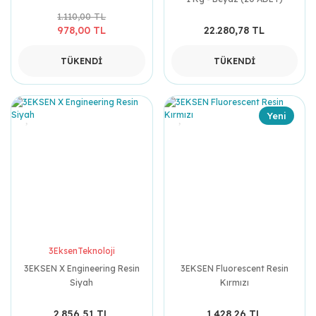
1.110,00 TL
978,00 TL
22.280,78 TL
TÜKENDİ
TÜKENDİ
Yeni
3EksenTeknoloji
3EKSEN X Engineering Resin
3EKSEN Fluorescent Resin
Siyah
Kırmızı
2.856,51 TL
1.428,26 TL