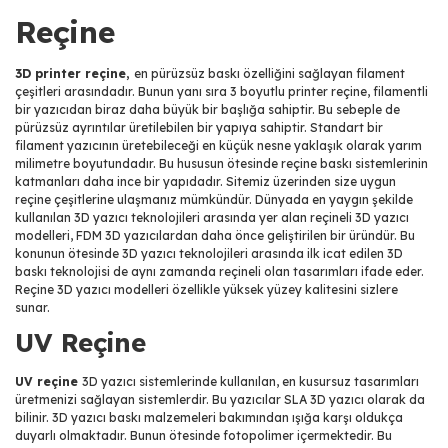
Reçine
3D printer reçine,
en pürüzsüz baskı özelliğini sağlayan filament
çeşitleri arasındadır. Bunun yanı sıra 3 boyutlu printer reçine, filamentli
bir yazıcıdan biraz daha büyük bir başlığa sahiptir. Bu sebeple de
pürüzsüz ayrıntılar üretilebilen bir yapıya sahiptir. Standart bir
filament yazıcının üretebileceği en küçük nesne yaklaşık olarak yarım
milimetre boyutundadır. Bu hususun ötesinde reçine baskı sistemlerinin
katmanları daha ince bir yapıdadır. Sitemiz üzerinden size uygun
reçine çeşitlerine ulaşmanız mümkündür. Dünyada en yaygın şekilde
kullanılan 3D yazıcı teknolojileri arasında yer alan reçineli 3D yazıcı
modelleri, FDM 3D yazıcılardan daha önce geliştirilen bir üründür. Bu
konunun ötesinde 3D yazıcı teknolojileri arasında ilk icat edilen 3D
baskı teknolojisi de aynı zamanda reçineli olan tasarımları ifade eder.
Reçine 3D yazıcı modelleri özellikle yüksek yüzey kalitesini sizlere
sunar.
UV Reçine
UV reçine
3D yazıcı sistemlerinde kullanılan, en kusursuz tasarımları
üretmenizi sağlayan sistemlerdir. Bu yazıcılar SLA 3D yazıcı olarak da
bilinir. 3D yazıcı baskı malzemeleri bakımından ışığa karşı oldukça
duyarlı olmaktadır. Bunun ötesinde fotopolimer içermektedir. Bu