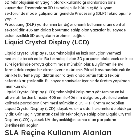
3D teknolojisinin en yaygın olarak kullanıldığı alanlardan birisi
kuyumdur. Tasarımların 3D teknolojisi ile bütünleştiği kuyum
sektöründe model çalışmaları genelde Processing (DLP) teknolojisi ile
yapılır.
Processing (DLP) yönteminin bir diğer önemli kullanım alanı dental
sektörüdür. 405 nm dalga boyutuna sahip olan yazıcılar bu sayede
üstün özellikli 3D parçaların üretimini sağlar.
Liquid Crystal Display (LCD)
Liquid Crystal Display (LCD) teknolojisi en hızlı sonuçları vermezi
nedeni ile tercih edilir. Bu teknoloji ile bir 3D parçanın olabilecek en kısa
süre içerisinde ortaya çıkartılması mümkün olur. Bu yöntem ile sıvı
formüldeki reçine bir ekran üzerine kürlenir. Piksel boyutundaki ışık ile
birlikte kürleme yapıldıktan sonra aynı anda bütün tabla tek bir
seferde karıştırılabilir. Bu sayede saniyeler içerisinde üretim yapılması
mümkün olur.
Liquid Crystal Display (LCD) teknolojisi kalıplama yöntemine en iyi
alternatiflerden birisidir. 405 nm ile 406 nm dalga boyutu ile istenilen
kalitede parçaların üretilmesi mümkün olur.
Hızlı üretim yapabilen
Liquid Crystal Display (LCD), düşük ve orta adetli üretimlerde oldukça
iyidir. Gün ışığını yansıtan özel bir teknolojiye sahip olan Liquid Crystal
Display (LCD), yüksek UV dayanıklılığını sahip olan parçaların
üretilmesini sağlar.
SLA Reçine Kullanım Alanları