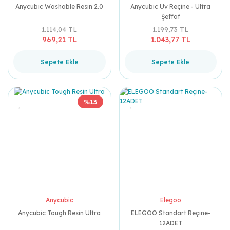
Anycubic Washable Resin 2.0
Anycubic Uv Reçine - Ultra
Şeffaf
1.114,04 TL
1.199,73 TL
969,21 TL
1.043,77 TL
Sepete Ekle
Sepete Ekle
%13
Anycubic
Elegoo
Anycubic Tough Resin Ultra
ELEGOO Standart Reçine-
12ADET