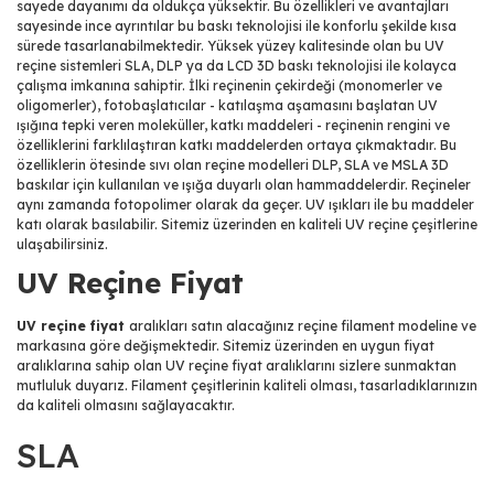
sayede dayanımı da oldukça yüksektir. Bu özellikleri ve avantajları
sayesinde ince ayrıntılar bu baskı teknolojisi ile konforlu şekilde kısa
sürede tasarlanabilmektedir. Yüksek yüzey kalitesinde olan bu UV
reçine sistemleri SLA, DLP ya da LCD 3D baskı teknolojisi ile kolayca
çalışma imkanına sahiptir. İlki reçinenin çekirdeği (monomerler ve
oligomerler), fotobaşlatıcılar - katılaşma aşamasını başlatan UV
ışığına tepki veren moleküller, katkı maddeleri - reçinenin rengini ve
özelliklerini farklılaştıran katkı maddelerden ortaya çıkmaktadır. Bu
özelliklerin ötesinde sıvı olan reçine modelleri DLP, SLA ve MSLA 3D
baskılar için kullanılan ve ışığa duyarlı olan hammaddelerdir. Reçineler
aynı zamanda fotopolimer olarak da geçer. UV ışıkları ile bu maddeler
katı olarak basılabilir. Sitemiz üzerinden en kaliteli UV reçine çeşitlerine
ulaşabilirsiniz.
UV Reçine Fiyat
UV reçine fiyat
aralıkları satın alacağınız reçine filament modeline ve
markasına göre değişmektedir. Sitemiz üzerinden en uygun fiyat
aralıklarına sahip olan UV reçine fiyat aralıklarını sizlere sunmaktan
mutluluk duyarız. Filament çeşitlerinin kaliteli olması, tasarladıklarınızın
da kaliteli olmasını sağlayacaktır.
SLA