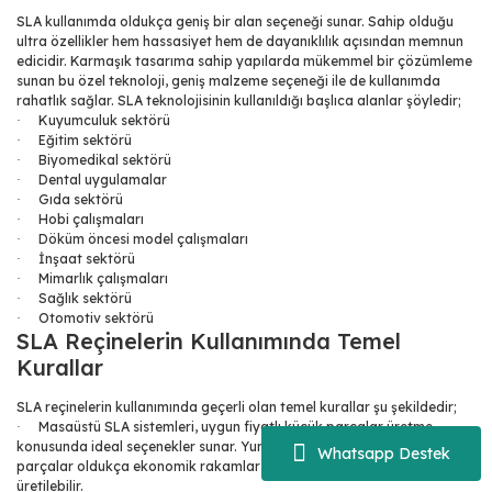
SLA kullanımda oldukça geniş bir alan seçeneği sunar. Sahip olduğu
ultra özellikler hem hassasiyet hem de dayanıklılık açısından memnun
edicidir. Karmaşık tasarıma sahip yapılarda mükemmel bir çözümleme
sunan bu özel teknoloji, geniş malzeme seçeneği ile de kullanımda
rahatlık sağlar. SLA teknolojisinin kullanıldığı başlıca alanlar şöyledir;
Kuyumculuk sektörü
·
Eğitim sektörü
·
Biyomedikal sektörü
·
Dental uygulamalar
·
Gıda sektörü
·
Hobi çalışmaları
·
Döküm öncesi model çalışmaları
·
İnşaat sektörü
·
Mimarlık çalışmaları
·
Sağlık sektörü
·
Otomotiv sektörü
·
SLA Reçinelerin Kullanımında Temel
Kurallar
SLA reçinelerin kullanımında geçerli olan temel kurallar şu şekildedir;
Masaüstü SLA sistemleri, uygun fiyatlı küçük parçalar üretme
·
konusunda ideal seçenekler sunar. Yumruktan daha da küçük olan
Whatsapp Destek
parçalar oldukça ekonomik rakamlar ile sorunsuz bir şekilde
üretilebilir.