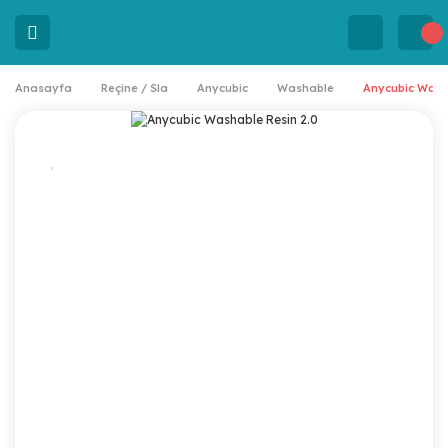
Anasayfa
Reçine / Sla
Anycubic
Washable
Anycubic Wash