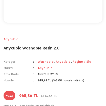
Anycubic
Anycubic Washable Resin 2.0
Washable
Anycubic
Reçine / Sla
Kategori
,
,
Anycubic
Marka
Stok Kodu
ANYCUBIC310
Havale
949,48 TL (%2,00 havale indirimi)
968,86 TL
%13
1.113,63 TL
189,46 TL
den başlayan taksitlerle!