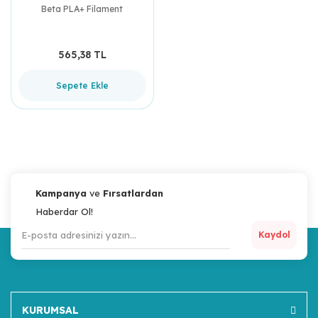
Beta PLA+ Filament
565,38 TL
Sepete Ekle
Kampanya
ve
Fırsatlardan
Haberdar Ol!
Kaydol
KURUMSAL