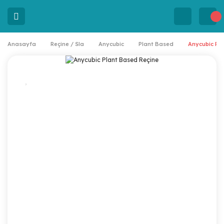
Anasayfa
Reçine / Sla
Anycubic
Plant Based
Anycubic Pl