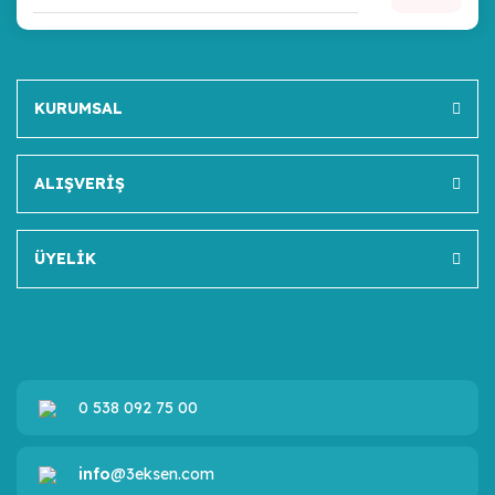
KURUMSAL
ALIŞVERİŞ
ÜYELİK
0 538 092 75 00
info
@3eksen.com