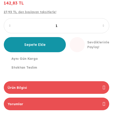
142,83 TL
27,93 TL
den başlayan taksitlerle!
Sevdiklerinle
Sepete Ekle
Paylaş!
Aynı Gün Kargo
Stoktan Teslim
Ürün Bilgisi
Yorumlar