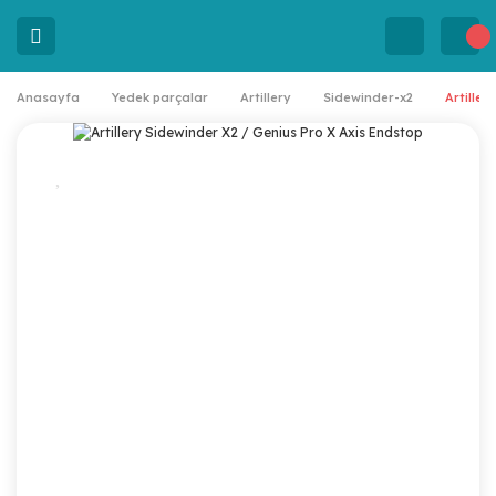
Anasayfa
Yedek parçalar
Artillery
Sidewinder-x2
Artiller