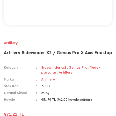
Artillery
Artillery Sidewinder X2 / Genius Pro X Axis Endstop
Sidewinder-x2
Genius Pro
Yedek
Kategori
,
,
parçalar
Artillery
,
Artillery
Marka
Stok Kodu
Z-082
Garanti Süresi
24 Ay
Havale
951,79 TL (%2,00 havale indirimi)
971,21 TL