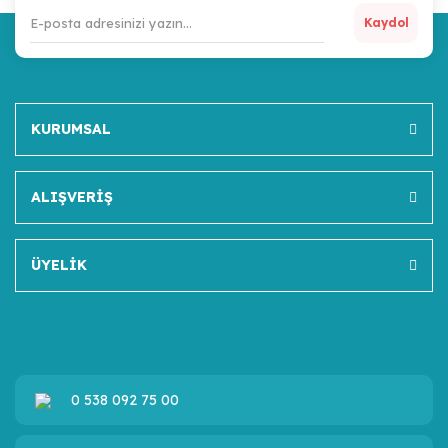
Kaydol
KURUMSAL
ALIŞVERİŞ
ÜYELİK
0 538 092 75 00