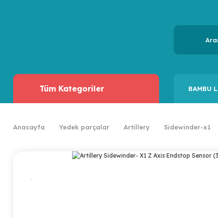
Tüm Kategoriler
BAMBU L
Anasayfa
Yedek parçalar
Artillery
Sidewinder-x1