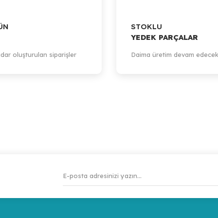
ÜN
STOKLU
Artillery
YEDEK PARÇALAR
Artillery Sidewinder-X1 / Y Axis Endstop Sensor (600mm)
dar oluşturulan siparişler
Daima üretim devam edecek
1.028,34 TL
Sepete Ekle