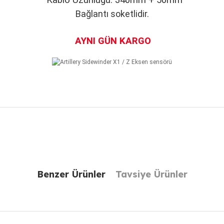
Kablo Uzunluğu: 340mm + 50mm
Bağlantı soketlidir.
AYNI GÜN KARGO
r konularda yetersiz gördüğünüz noktaları öneri formunu kullanarak taraf
Bu ürüne ilk yorumu siz yapın!
Benzer Ürünler
Tavsiye Ürünler
Yorum Yaz