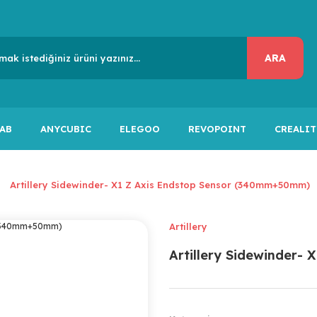
ARA
AB
ANYCUBIC
ELEGOO
REVOPOINT
CREALIT
Artillery Sidewinder- X1 Z Axis Endstop Sensor (340mm+50mm)
Artillery
Artillery Sidewinder-