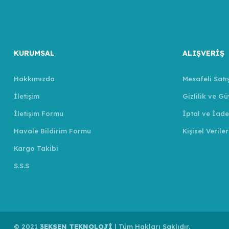
KURUMSAL
ALIŞVERİŞ
Hakkımızda
Mesafeli Satı
İletişim
Gizlilik ve Gü
İletişim Formu
İptal ve İade
Havale Bildirim Formu
Kişisel Veriler
Kargo Takibi
S.S.S
© 2021
3EKSEN TEKNOLOJİ
| Tüm Hakları Saklıdır.