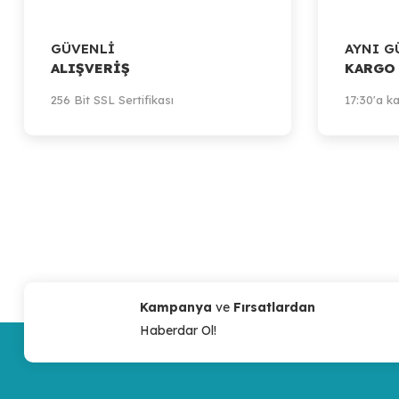
GÜVENLİ
AYNI G
ALIŞVERİŞ
KARGO
Artillery
256 Bit SSL Sertifikası
17:30'a ka
Artillery Sidewinder-X1 - Genius - X Axis Endstop Sensor (20mm)
971,21 TL
Sepete Ekle
Kampanya
ve
Fırsatlardan
Haberdar Ol!