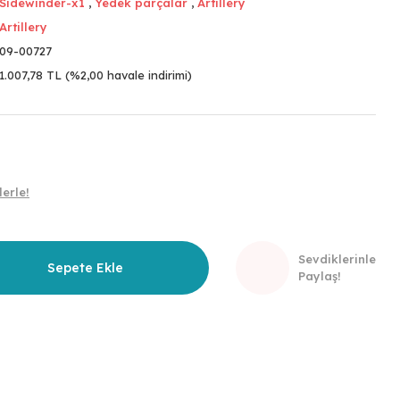
Sidewinder-x1
,
Yedek parçalar
,
Artillery
Artillery
09-00727
1.007,78 TL (%2,00 havale indirimi)
erle!
Sevdiklerinle
Sepete Ekle
Paylaş!