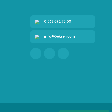
0 538 092 75 00
info
@3eksen.com