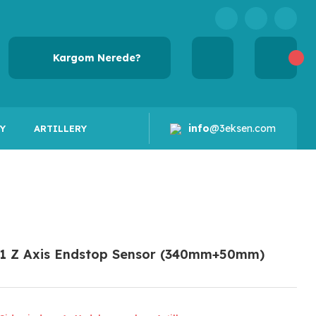
Kargom Nerede?
info
@3eksen.com
Y
ARTILLERY
 X1 Z Axis Endstop Sensor (340mm+50mm)