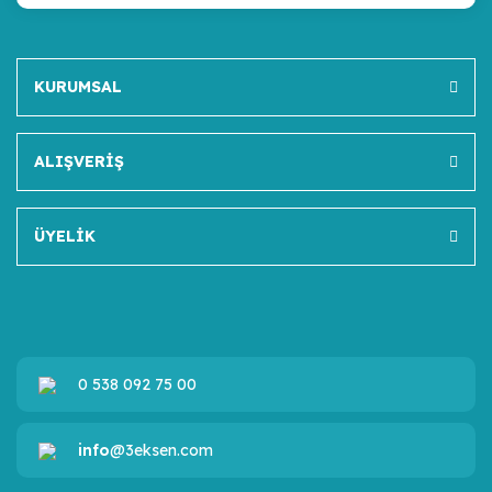
KURUMSAL
ALIŞVERİŞ
ÜYELİK
0 538 092 75 00
info
@3eksen.com