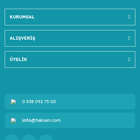
KURUMSAL
ALIŞVERİŞ
ÜYELİK
0 538 092 75 00
info
@3eksen.com