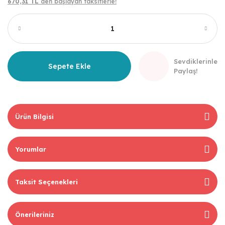
670,31 TL
den başlayan taksitlerle!
Sevdiklerinle
Sepete Ekle
Paylaş!
Ürün Bilgisi
Yorumlar
Taksit Seçenekleri
Önerileriniz