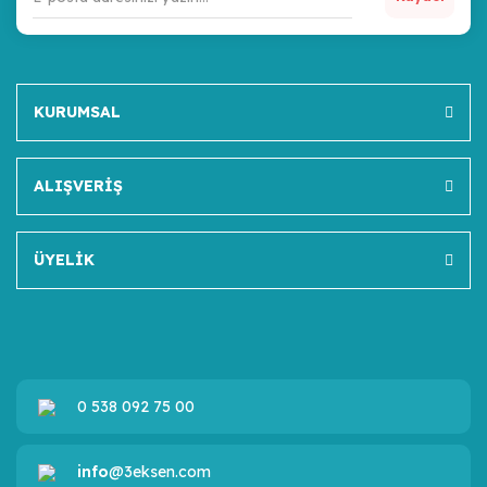
KURUMSAL
ALIŞVERİŞ
ÜYELİK
0 538 092 75 00
info
@3eksen.com