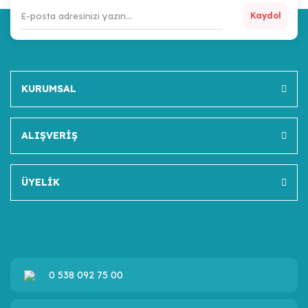
Kaydol
KURUMSAL
ALIŞVERİŞ
ÜYELİK
0 538 092 75 00