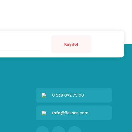
Kaydol
0 538 092 75 00
info
@3eksen.com