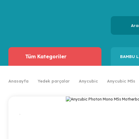
Tüm Kategoriler
BAMBU L
Anasayfa
Yedek parçalar
Anycubic
Anycubic M5s