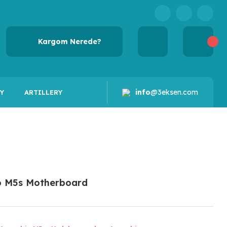
Kargom Nerede?
info
@3eksen.com
Y
ARTILLERY
o M5s Motherboard