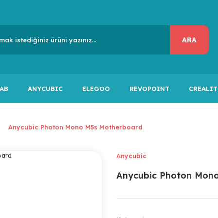
ARA
AB
ANYCUBIC
ELEGOO
REVOPOINT
CREALIT
Anycubic Photon Mono M5s Motherboard
Anycubic
Anycubic Photon Mon