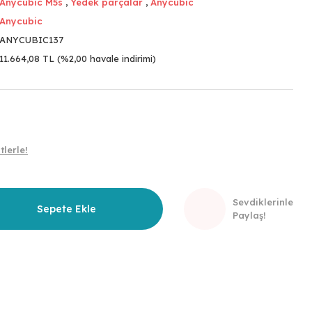
Anycubic M5s
,
Yedek parçalar
,
Anycubic
Anycubic
ANYCUBIC137
11.664,08 TL (%2,00 havale indirimi)
lerle!
Sevdiklerinle
Sepete Ekle
Paylaş!