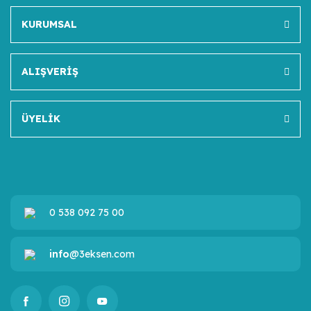
KURUMSAL
ALIŞVERİŞ
ÜYELİK
0 538 092 75 00
info
@3eksen.com