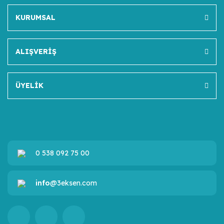
KURUMSAL
ALIŞVERİŞ
ÜYELİK
0 538 092 75 00
info
@3eksen.com