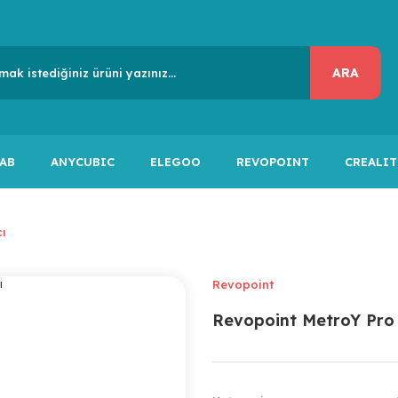
ARA
AB
ANYCUBIC
ELEGOO
REVOPOINT
CREALIT
ı
Revopoint
Revopoint MetroY Pro 