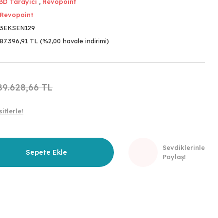
3D Tarayıcı
,
Revopoint
Revopoint
3EKSEN129
87.396,91 TL (%2,00 havale indirimi)
89.628,66 TL
itlerle!
Sevdiklerinle
Sepete Ekle
Paylaş!