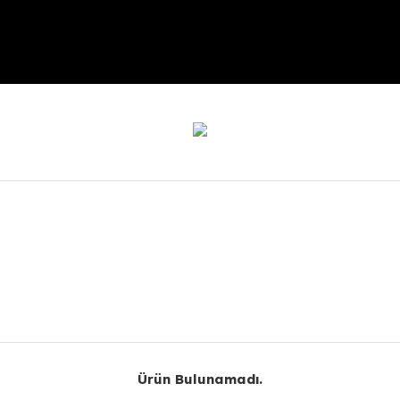
r konularda yetersiz gördüğünüz noktaları öneri formunu kullanarak taraf
Bu ürüne ilk yorumu siz yapın!
Yorum Yaz
Ürün Bulunamadı.