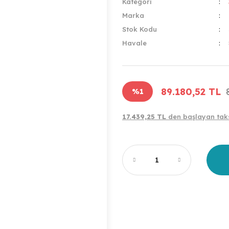
Kategori
Marka
Stok Kodu
Havale
89.180,52 TL
%1
17.439,25 TL
den başlayan taks