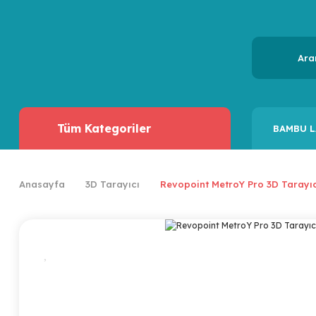
Tüm Kategoriler
BAMBU L
Anasayfa
3D Tarayıcı
Revopoint MetroY Pro 3D Tarayıc