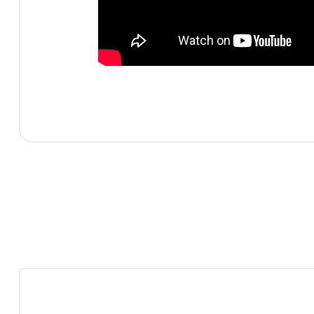
Bu ürünün fiyat bilgisi, resim, ürün açıklamalarında ve diğe
Görüş ve önerileriniz için teşekkür ederiz.
Ürün resmi kalitesiz, bozuk veya görüntülenemiyor.
Ürün açıklamasında eksik bilgiler bulunuyor.
Ürün bilgilerinde hatalar bulunuyor.
Ürün fiyatı diğer sitelerden daha pahalı.
Bu ürüne benzer farklı alternatifler olmalı.