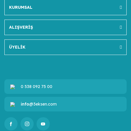
KURUMSAL
ALIŞVERİŞ
ÜYELİK
0 538 092 75 00
info
@3eksen.com