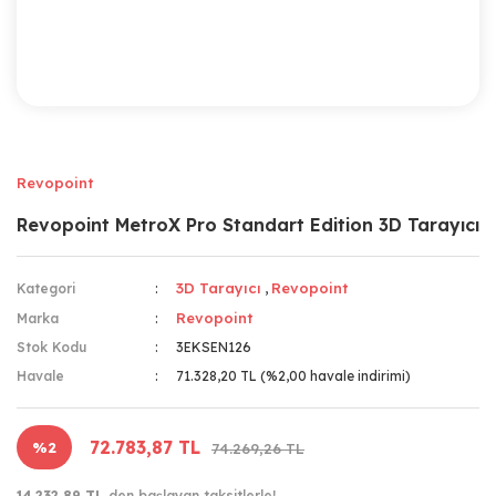
Revopoint
Revopoint MetroX Pro Standart Edition 3D Tarayıcı
3D Tarayıcı
Revopoint
Kategori
,
Revopoint
Marka
Stok Kodu
3EKSEN126
Havale
71.328,20 TL (%2,00 havale indirimi)
72.783,87 TL
%2
74.269,26 TL
14.232,89 TL
den başlayan taksitlerle!