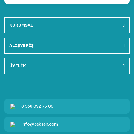
KURUMSAL
ALIŞVERİŞ
ÜYELİK
0 538 092 75 00
info
@3eksen.com