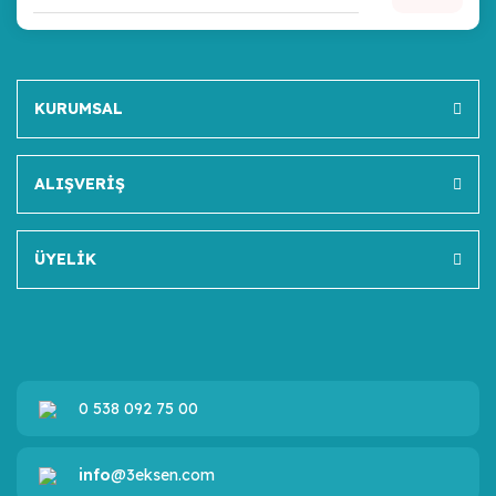
KURUMSAL
ALIŞVERİŞ
ÜYELİK
0 538 092 75 00
info
@3eksen.com