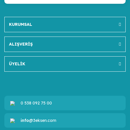
KURUMSAL
ALIŞVERİŞ
ÜYELİK
0 538 092 75 00
info
@3eksen.com