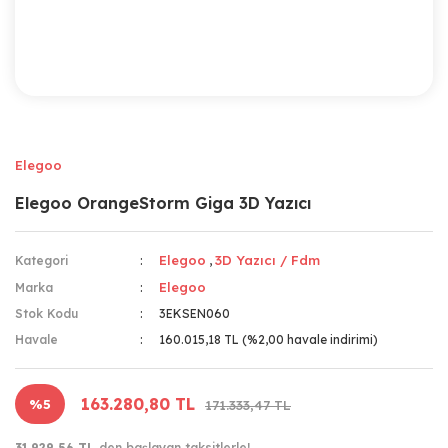
Elegoo
Elegoo OrangeStorm Giga 3D Yazıcı
Elegoo
3D Yazıcı / Fdm
Kategori
,
Elegoo
Marka
Stok Kodu
3EKSEN060
Havale
160.015,18 TL (%2,00 havale indirimi)
163.280,80 TL
%5
171.333,47 TL
31.929,56 TL
den başlayan taksitlerle!