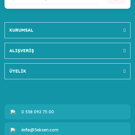
KURUMSAL
ALIŞVERİŞ
ÜYELİK
0 538 092 75 00
info
@3eksen.com