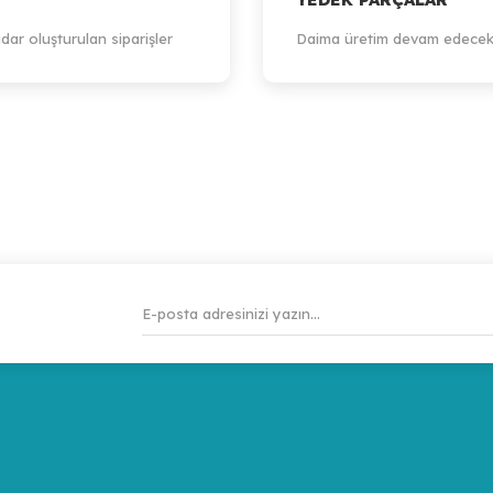
dar oluşturulan siparişler
Daima üretim devam edecek