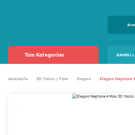
Tüm Kategoriler
BAMBU L
Anasayfa
3D Yazıcı / Fdm
Elegoo
Elegoo Neptune 4