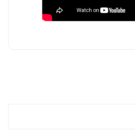
Bu ürünün fiyat bilgisi, resim, ürün açıklamalarında ve diğe
Görüş ve önerileriniz için teşekkür ederiz.
Ürün resmi kalitesiz, bozuk veya görüntülenemiyor.
Ürün açıklamasında eksik bilgiler bulunuyor.
Ürün bilgilerinde hatalar bulunuyor.
Ürün fiyatı diğer sitelerden daha pahalı.
Bu ürüne benzer farklı alternatifler olmalı.