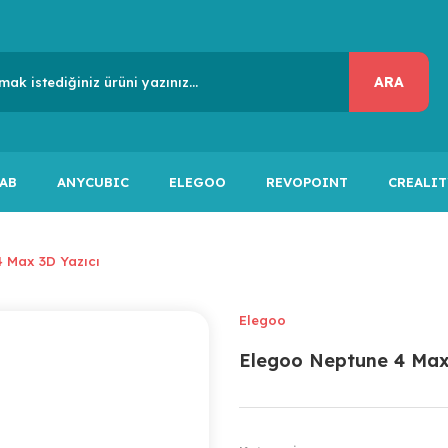
ARA
AB
ANYCUBIC
ELEGOO
REVOPOINT
CREALIT
 Max 3D Yazıcı
Elegoo
Elegoo Neptune 4 Max