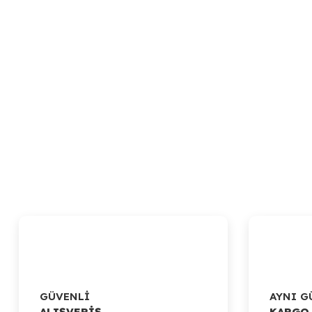
GÜVENLİ
AYNI G
ALIŞVERİŞ
KARGO