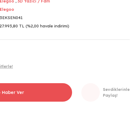
Elegoo
,
3D Yazıcı / Fdm
Elegoo
3EKSEN041
27.993,80 TL (%2,00 havale indirimi)
tlerle!
Sevdiklerinle
e Haber Ver
Paylaş!