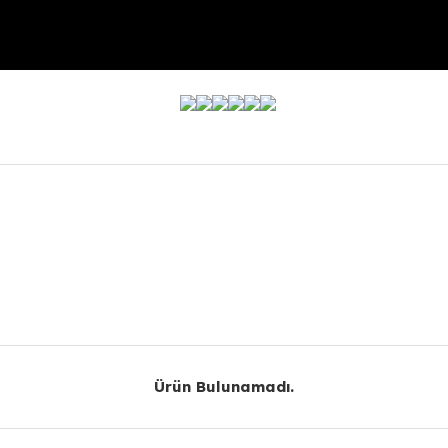
r konularda yetersiz gördüğünüz noktaları öneri formunu kullanarak taraf
Bu ürüne ilk yorumu siz yapın!
Yorum Yaz
Ürün Bulunamadı.