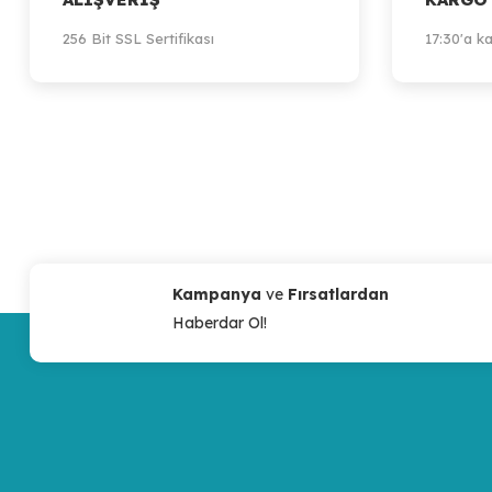
256 Bit SSL Sertifikası
17:30'a ka
Kampanya
ve
Fırsatlardan
Haberdar Ol!