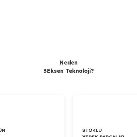
Ürün Bulunamadı.
Gönder
Neden
3Eksen Teknoloji?
ÜN
STOKLU
YEDEK PARÇALAR