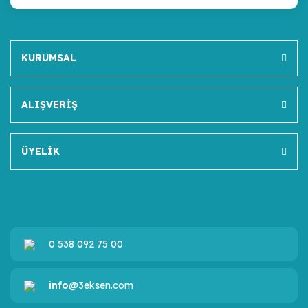
KURUMSAL
ALIŞVERİŞ
ÜYELİK
0 538 092 75 00
info
@3eksen.com