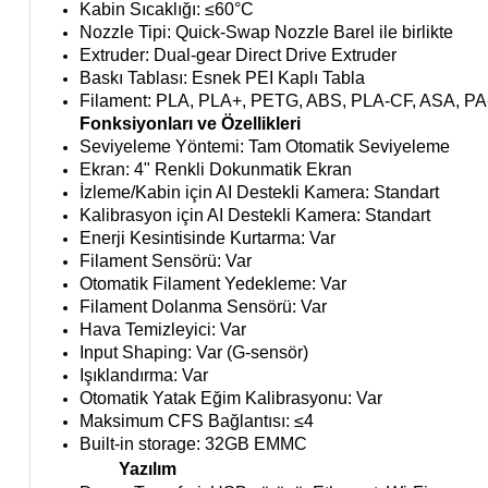
Kabin Sıcaklığı: ≤60°C
Nozzle Tipi: Quick-Swap Nozzle Barel ile birlikte
Extruder: Dual-gear Direct Drive Extruder
Baskı Tablası: Esnek PEI Kaplı Tabla
Filament: PLA, PLA+, PETG, ABS, PLA-CF, ASA, P
Fonksiyonları ve Özellikleri
Seviyeleme Yöntemi: Tam Otomatik Seviyeleme
Ekran: 4" Renkli Dokunmatik Ekran
İzleme/Kabin için AI Destekli Kamera: Standart
Kalibrasyon için AI Destekli Kamera: Standart
Enerji Kesintisinde Kurtarma: Var
Filament Sensörü: Var
Otomatik Filament Yedekleme: Var
Filament Dolanma Sensörü: Var
Hava Temizleyici: Var
Input Shaping: Var (G-sensör)
Işıklandırma: Var
Otomatik Yatak Eğim Kalibrasyonu: Var
Maksimum CFS Bağlantısı: ≤4
Built-in storage: 32GB EMMC
Yazılım