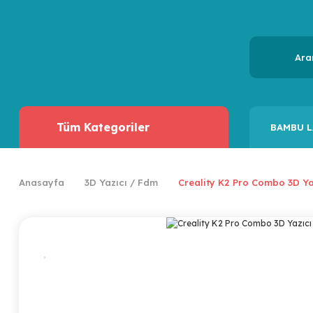
Tüm Kategoriler
BAMBU L
Anasayfa
3D Yazıcı / Fdm
Creality K2 Pro Combo 3D Ya