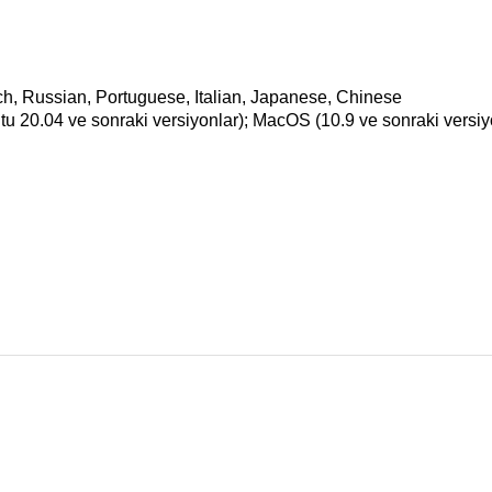
ch, Russian, Portuguese, Italian, Japanese, Chinese
tu 20.04 ve sonraki versiyonlar); MacOS (10.9 ve sonraki versiy
r konularda yetersiz gördüğünüz noktaları öneri formunu kullanarak taraf
Bu ürüne ilk yorumu siz yapın!