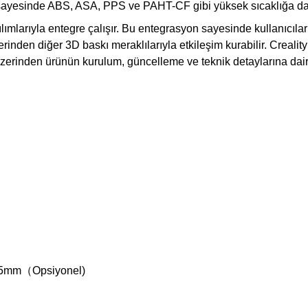
i sayesinde ABS, ASA, PPS ve PAHT-CF gibi yüksek sıcaklığa dayan
lımlarıyla entegre çalışır. Bu entegrasyon sayesinde kullanıcıla
erinden diğer 3D baskı meraklılarıyla etkileşim kurabilir. Crealit
zerinden ürünün kurulum, güncelleme ve teknik detaylarına dair en
25mm
（
Opsiyonel)