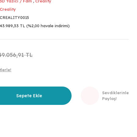
3D Yazıcı / Fdm
,
Creality
Creality
CREALITY0015
43.989,33 TL (%2,00 havale indirimi)
49.056,91 TL
lerle!
Sevdiklerinle
Sepete Ekle
Paylaş!