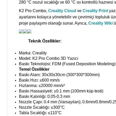
280 °C nozul sıcaklığı ve 60 °C ısı kontrollü haznes
K2 Pro Combo,
Creality Cloud
ve
Creality Print
yazı
ayarlarını kolayca yönetebilir ve çevrimiçi topluluk üz
proje paylaşımı olanağı sunar. Ayrıca,
Creality Wiki
ü
Teknik Özellikler:
Marka: Creality
Model: K2 Pro Combo 3D Yazıcı
Baskı Teknolojisi: FDM (Fused Deposition Modeling)
Temel Özellikler
Baskı Alanı: 30x30x30cm (300*300*300mm)
Baskı Hızı: ≤600 mm/s
Hızlanma: ≤20000 mm/s²
Baskı Hassasiyeti: ±0.1 mm (100mm küp testi)
Baskı Kalınlığı: 0.05-0.3 mm
Nozzle Çapı: 0.4 mm (Varsayılan); 0.6mm/0.8mm/0.
Nozzle Sıcaklığı: ≤300°C
Tabla Sıcaklığı: ≤110°C