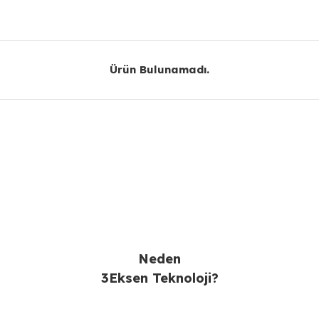
Yorum Yaz
Ürün Bulunamadı.
Ürün Bulunamadı.
Gönder
Neden
3Eksen Teknoloji?