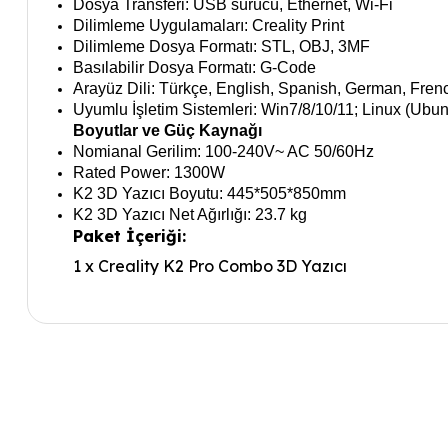
Dosya Transferi: USB sürücü, Ethernet, Wi-Fi
Dilimleme Uygulamaları: Creality Print
Dilimleme Dosya Formatı: STL, OBJ, 3MF
Basılabilir Dosya Formatı: G-Code
Arayüz Dili: Türkçe, English, Spanish, German, Fren
Uyumlu İşletim Sistemleri: Win7/8/10/11; Linux (Ubun
Boyutlar ve Güç Kaynağı
Nomianal Gerilim: 100-240V~ AC 50/60Hz
Rated Power: 1300W
K2 3D Yazıcı Boyutu: 445*505*850mm
K2 3D Yazıcı Net Ağırlığı: 23.7 kg
Paket İçeriği:
1 x Creality K2 Pro Combo 3D Yazıcı
Bu ürünün fiyat bilgisi, resim, ürün açıklamalarında ve diğe
Görüş ve önerileriniz için teşekkür ederiz.
Ürün resmi kalitesiz, bozuk veya görüntülenemiyor.