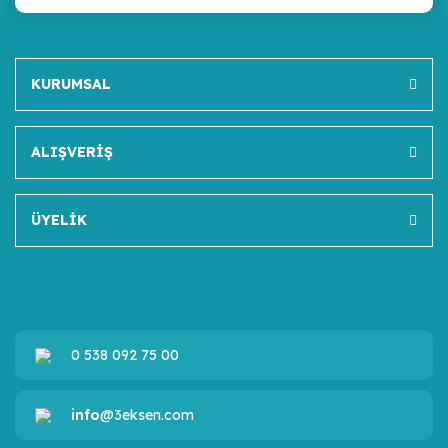
KURUMSAL
ALIŞVERİŞ
ÜYELİK
0 538 092 75 00
info
@3eksen.com