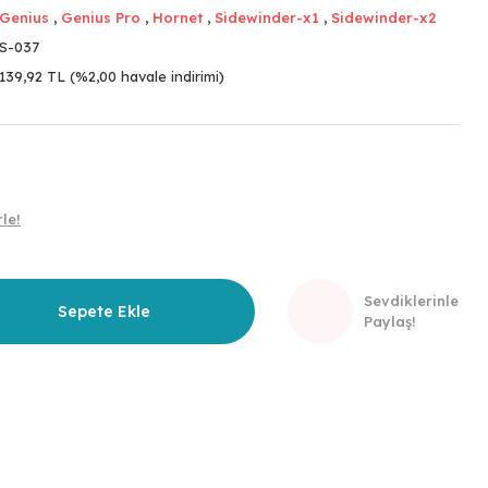
Genius
,
Genius Pro
,
Hornet
,
Sidewinder-x1
,
Sidewinder-x2
S-037
139,92 TL (%2,00 havale indirimi)
le!
Sevdiklerinle
Sepete Ekle
Paylaş!