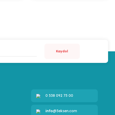
Kaydol
0 538 092 75 00
info
@3eksen.com