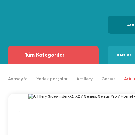
Tüm Kategoriler
BAMBU L
Anasayfa
Yedek parçalar
Artillery
Genius
Artil