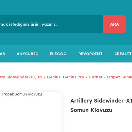
ARA
AB
ANYCUBIC
ELEGOO
REVOPOINT
CREALIT
lery Sidewinder-X1, X2 / Genius, Genius Pro / Hornet - Trapez Som
Artillery Sidewinder-X
Somun Klavuzu