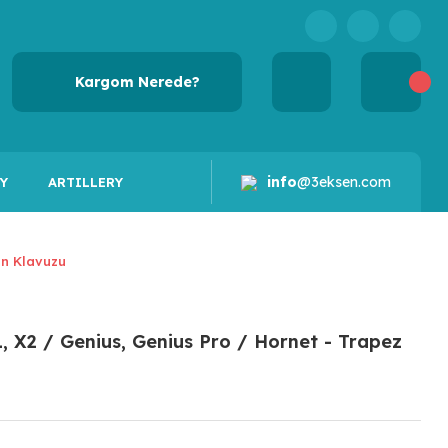
Kargom Nerede?
info
@3eksen.com
Y
ARTILLERY
un Klavuzu
1, X2 / Genius, Genius Pro / Hornet - Trapez