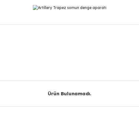
r konularda yetersiz gördüğünüz noktaları öneri formunu kullanarak taraf
Bu ürüne ilk yorumu siz yapın!
Yorum Yaz
Ürün Bulunamadı.
Ürün Bulunamadı.
Gönder