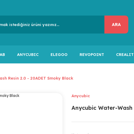
ARA
AB
ANYCUBIC
ELEGOO
REVOPOINT
CREALIT
sh Resin 2.0 - 20ADET Smoky Black
Anycubic
Anycubic Water-Wash 