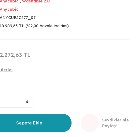
Anycubic
,
Washable 2.0
Anycubic
ANYCUBIC277_07
18.989,65 TL (%2,00 havale indirimi)
2.272,63 TL
tlerle!
Sevdiklerinle
Sepete Ekle
Paylaş!