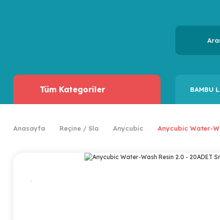
Tüm Kategoriler
BAMBU L
Anasayfa
Reçine / Sla
Anycubic
Anycubic Water-Wa