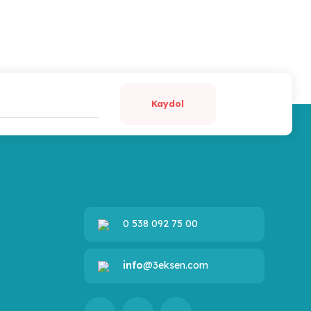
Kaydol
0 538 092 75 00
info
@3eksen.com