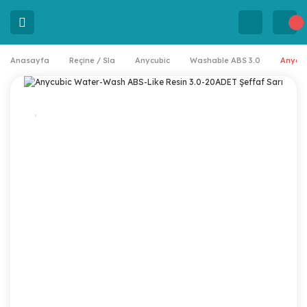
Anasayfa
Reçine / Sla
Anycubic
Washable ABS 3.0
Anycub