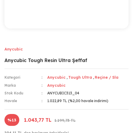
Anycubic
Anycubic Tough Resin Ultra Şeffaf
Anycubic
Tough Ultra
Reçine / Sla
Kategori
,
,
Anycubic
Marka
Stok Kodu
ANYCUBIC313_04
Havale
1.022,89 TL (%2,00 havale indirimi)
1.043,77 TL
%13
1.199,73 TL
204,11 TL
den başlayan taksitlerle!