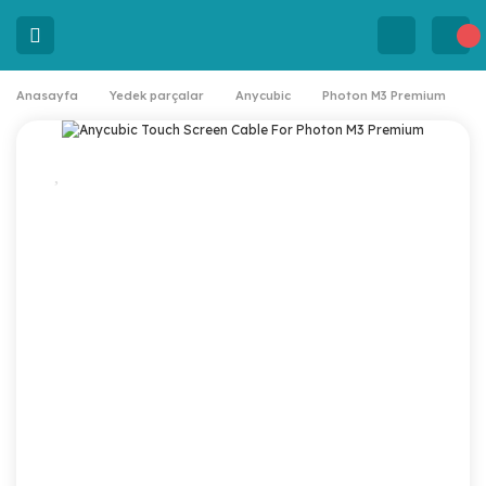
Anasayfa
Yedek parçalar
Anycubic
Photon M3 Premium
A