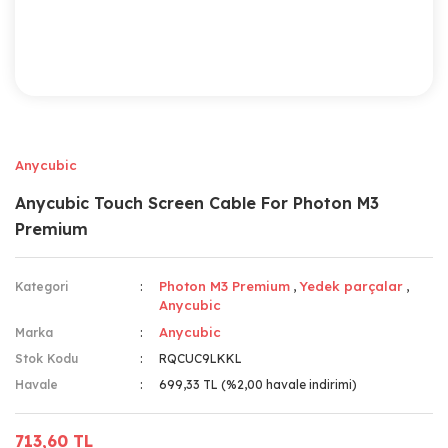
Anycubic
Anycubic Touch Screen Cable For Photon M3
Premium
Photon M3 Premium
Yedek parçalar
Kategori
,
,
Anycubic
Anycubic
Marka
Stok Kodu
RQCUC9LKKL
Havale
699,33 TL (%2,00 havale indirimi)
713,60 TL