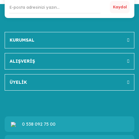
Kaydol
KURUMSAL
ALIŞVERİŞ
ÜYELİK
0 538 092 75 00