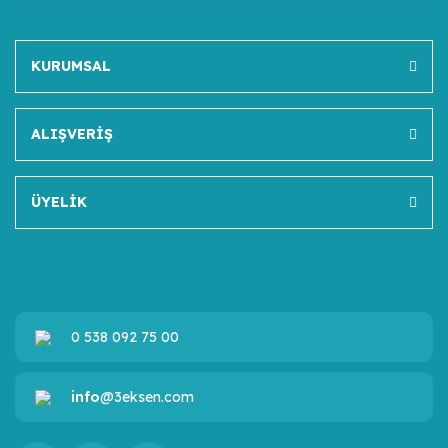
KURUMSAL
ALIŞVERİŞ
ÜYELİK
0 538 092 75 00
info
@3eksen.com