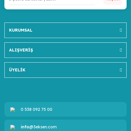
KURUMSAL
ALIŞVERİŞ
ÜYELİK
0 538 092 75 00
info
@3eksen.com