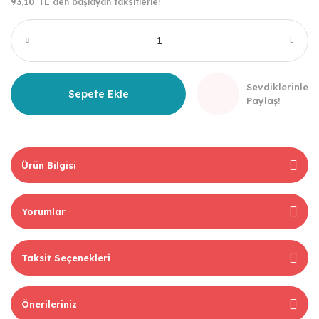
93,10 TL
den başlayan taksitlerle!
Sevdiklerinle
Sepete Ekle
Paylaş!
Ürün Bilgisi
Yorumlar
Taksit Seçenekleri
Önerileriniz