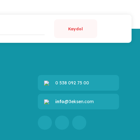
Kaydol
0 538 092 75 00
info
@3eksen.com