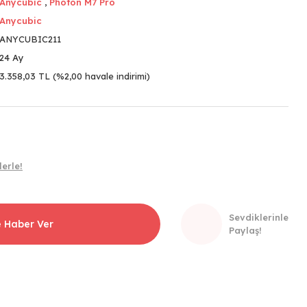
Anycubic
,
Photon M7 Pro
Anycubic
ANYCUBIC211
24 Ay
3.358,03 TL (%2,00 havale indirimi)
erle!
Sevdiklerinle
e Haber Ver
Paylaş!