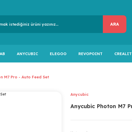
ARA
AB
ANYCUBIC
ELEGOO
REVOPOINT
CREALIT
n M7 Pro - Auto Feed Set
Anycubic
Anycubic Photon M7 Pr