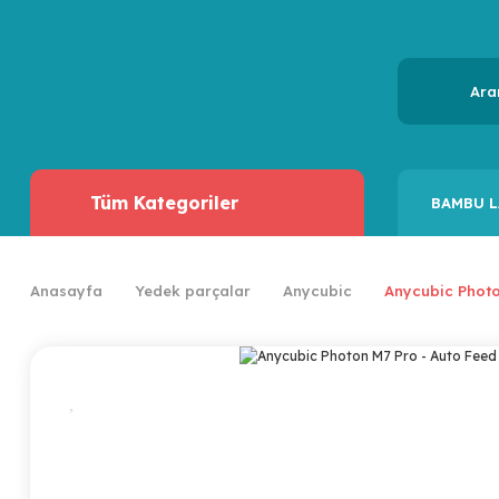
Tüm Kategoriler
BAMBU L
Anasayfa
Yedek parçalar
Anycubic
Anycubic Photo