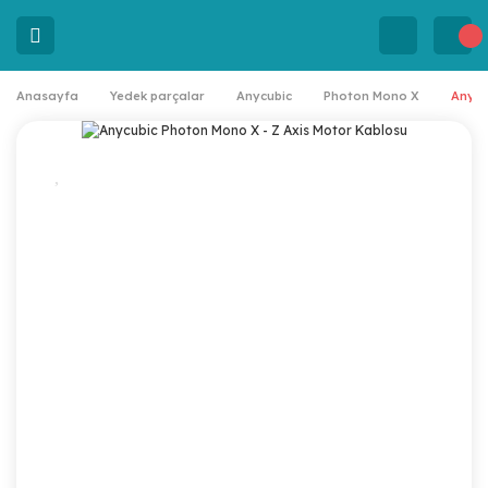
Anasayfa
Yedek parçalar
Anycubic
Photon Mono X
Anycu