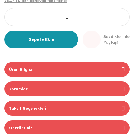
78,17 TL
den başlayan taksitlerle!
Sevdiklerinle
Sepete Ekle
Paylaş!
Ürün Bilgisi
Yorumlar
Taksit Seçenekleri
Önerileriniz