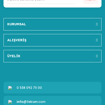
KURUMSAL
ALIŞVERİŞ
ÜYELİK
0 538 092 75 00
info
@3eksen.com