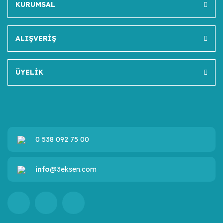
KURUMSAL
ALIŞVERİŞ
ÜYELİK
0 538 092 75 00
info
@3eksen.com