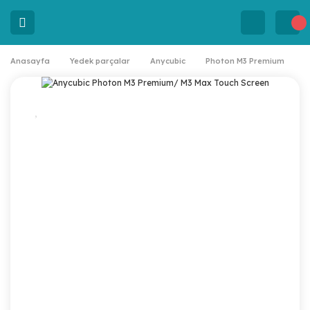
Anasayfa
Yedek parçalar
Anycubic
Photon M3 Premium
A