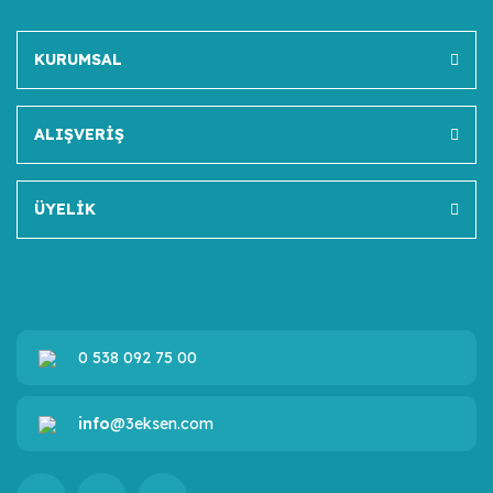
KURUMSAL
ALIŞVERİŞ
ÜYELİK
0 538 092 75 00
info
@3eksen.com