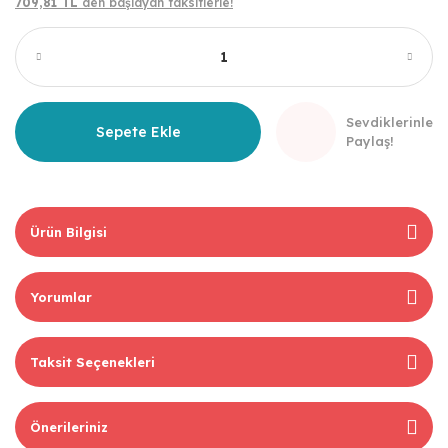
709,81 TL
den başlayan taksitlerle!
Sevdiklerinle
Sepete Ekle
Paylaş!
Ürün Bilgisi
Yorumlar
Taksit Seçenekleri
Önerileriniz