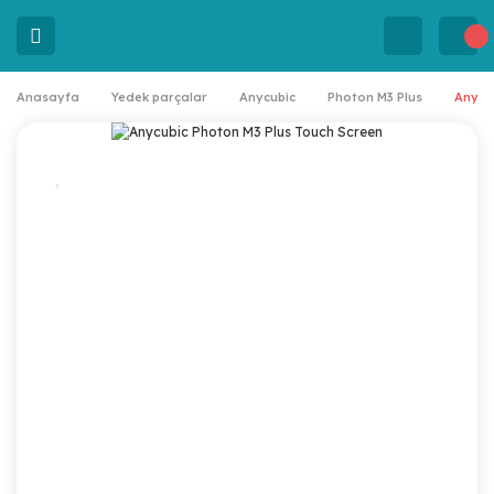
Anasayfa
Yedek parçalar
Anycubic
Photon M3 Plus
Anycu