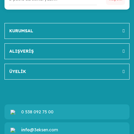
KURUMSAL
ALIŞVERİŞ
ÜYELİK
0 538 092 75 00
info
@3eksen.com