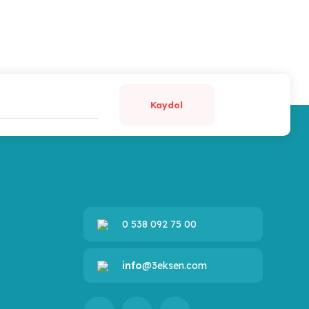
Kaydol
0 538 092 75 00
info
@3eksen.com