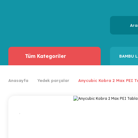
Tüm Kategoriler
BAMBU L
Anasayfa
Yedek parçalar
Anycubic Kobra 2 Max PEI T