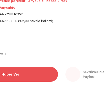
Yedek parçalar
,
Anycubic
,
Kobra 2 Max
Anycubic
ANYCUBIC257
1.679,01 TL (%2,00 havale indirimi)
erle!
Sevdiklerinle
e Haber Ver
Paylaş!