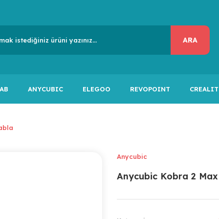
ARA
AB
ANYCUBIC
ELEGOO
REVOPOINT
CREALIT
abla
Anycubic
Anycubic Kobra 2 Max